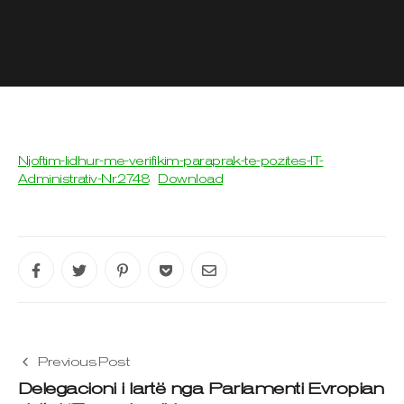
Njoftim-lidhur-me-verifikim-paraprak-te-pozites-IT-
Administrativ-Nr.2748
Download
Previous Post
Delegacioni i lartë nga Parlamenti Evropian