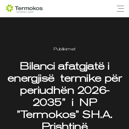
Ope
Publikimet
Bilanci afatgjatë i
energjisë termike për
periudhën 2026-
2035” i NP
”Termokos” SH.A.
Prishtinë