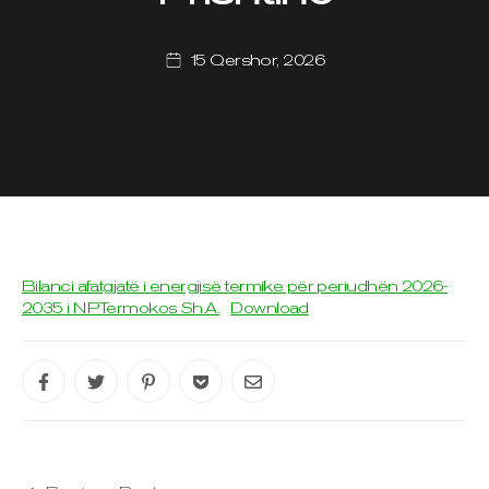
15 Qershor, 2026
Bilanci afatgjatë i energjisë termike për periudhën 2026-
2035 i NPTermokos Sh.A.
Download