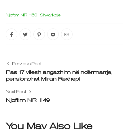
Njoftim NR 1150
Shkarkoje
Previous Post
Pas 17 vitesh angazhim në ndërmarrje,
pensionohet Miran Rexhepi
Next Post
Njoftim NR 1149
You May Also Like