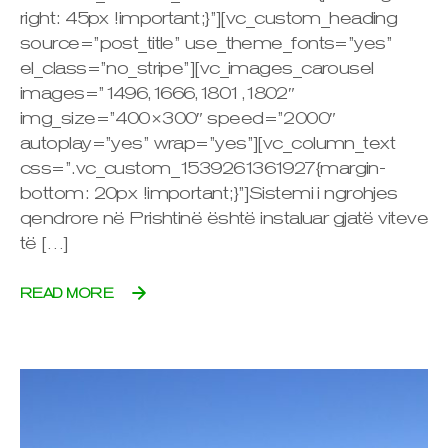
right: 45px !important;}”][vc_custom_heading
source=”post_title” use_theme_fonts=”yes”
el_class=”no_stripe”][vc_images_carousel
images=”1496,1666,1801,1802″
img_size=”400×300″ speed=”2000″
autoplay=”yes” wrap=”yes”][vc_column_text
css=”.vc_custom_1539261361927{margin-
bottom: 20px !important;}”]Sistemi i ngrohjes
qendrore në Prishtinë është instaluar gjatë viteve
të […]
READ MORE