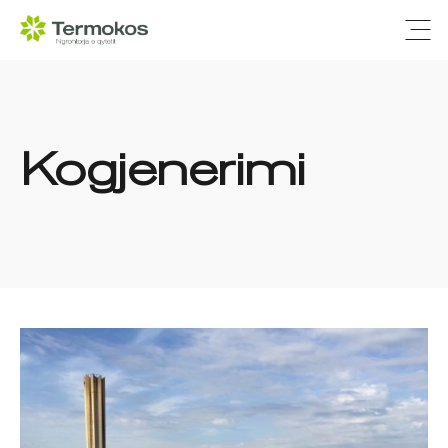
Ope
Kogjenerimi