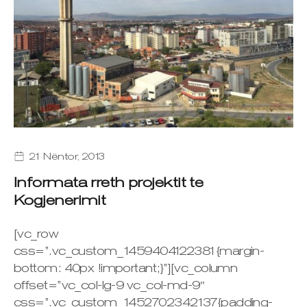
21 Nëntor, 2013
Informata rreth projektit te
Kogjenerimit
[vc_row
css=”.vc_custom_1459404122381{margin-
bottom: 40px !important;}”][vc_column
offset=”vc_col-lg-9 vc_col-md-9″
css=”.vc_custom_1452702342137{padding-