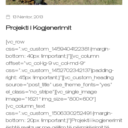
13 Nëntor, 2013
Projekti i Kogjenerimit
[vc_row
css=”.vc_custom_1459404122381{margin-
bottom: 40px !important;}”][vc_column
offset=”vc_col-lg-9 vc_col-md-9″
css=”.vc_custom_1452702342137{padding-
right: 45px !important;}”][vc_custom_heading
source=”post_title” use_theme_fonts=”yes”
el_class=”no_stripe”][vc_single_image
image=”1621″ img_size=”800×600″]
[vc_column_text
css=”.vc_custom_1506330252491{margin-
bottom: 20px !important;}”]Projekti i kogjenerimit
është realizuar me qëllim të përmirësimit të