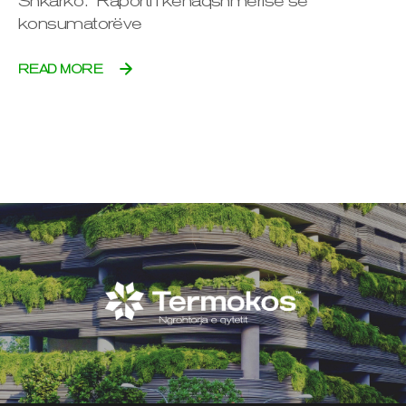
Shkarko: Raporti i kënaqshmërisë së
konsumatorëve
READ MORE