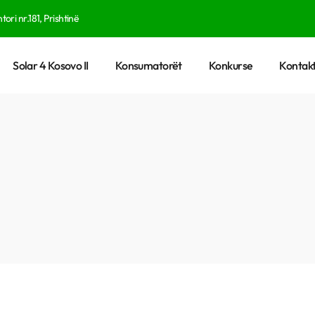
tori nr.181, Prishtinë
Solar 4 Kosovo II
Konsumatorët
Konkurse
Kontakt