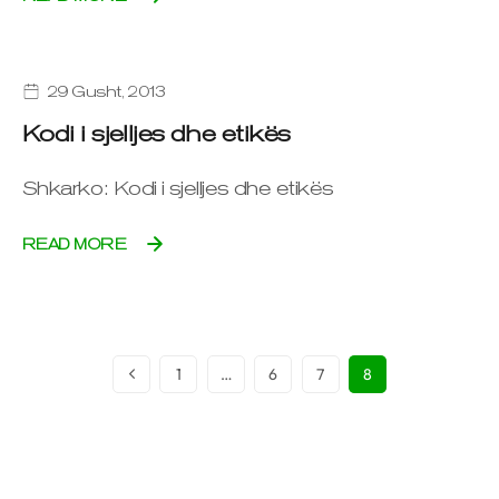
29 Gusht, 2013
Kodi i sjelljes dhe etikës
Shkarko: Kodi i sjelljes dhe etikës
READ MORE
1
…
6
7
8