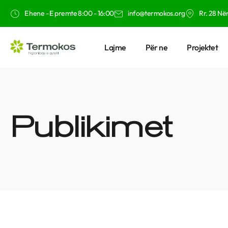
E hene - E premte 8:00 - 16:00
info@termokos.org
Rr. 28 Nën
Lajme
Për ne
Projektet
Publikimet