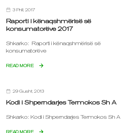
3 Prill, 2017
Raporti i kënaqshmërisë së
konsumatorëve 2017
Shkarko: Raporti i kënaqshmërisë së
konsumatorëve
READ MORE
29 Gusht, 2013
Kodi i Shperndarjes Termokos Sh A
Shkarko: Kodi i Shperndarjes Termokos Sh A
READ MORE