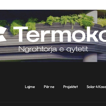
Lajme
Për ne
Projektet
Solar 4 Koso