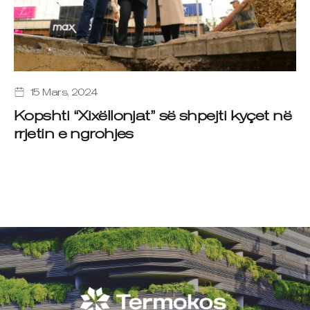
15 Mars, 2024
Kopshti “Xixëllonjat” së shpejti kyçet në
rrjetin e ngrohjes