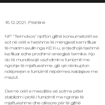
16.12.2021, Prishtinë
NP “Termokos” njofton gjithë konsumatorët se
sot në orët e hershme të mëngjesit kemi filluar
të marrim avullin nga KEK-u, si rrjedhojë tashmë
ka filluar edhe prodhimi i energjisë termike. Kjo
do të mundësojë vazhdimin e furnizmit me
ngrohje të mjaftueshme, gjë që nënkupton
ndëprerjen e furnizimit nëpërmes kaldajave me
mazut.
Deri në orët e mesditës së sotme pritet
stabilizim i plotë i furnizimit me ngrohje të
mjaftueshme dhe cilësore për të gjithë