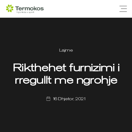
Ope
Lajme
Rikthehet furnizimi i
rregullt me ngrohje
16 Dhjetor, 2021