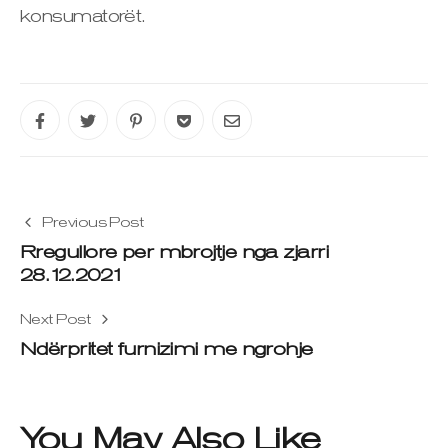
konsumatorët.
Previous Post
Rregullore per mbrojtje nga zjarri
28.12.2021
Next Post
Ndërpritet furnizimi me ngrohje
You May Also Like