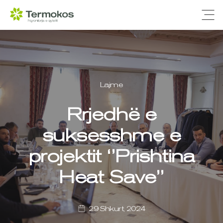
Ope
Lajme
Rrjedhë e
suksesshme e
projektit ‘’Prishtina
Heat Save’’
29 Shkurt, 2024