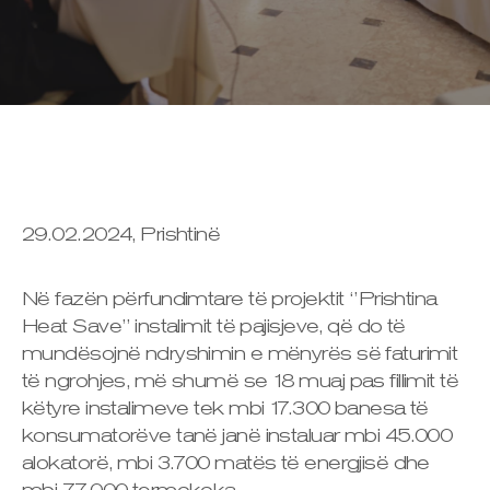
29.02.2024, Prishtinë
Në fazën përfundimtare të projektit ‘’Prishtina
Heat Save’’ instalimit të pajisjeve, që do të
mundësojnë ndryshimin e mënyrës së faturimit
të ngrohjes, më shumë se 18 muaj pas fillimit të
këtyre instalimeve tek mbi 17.300 banesa të
konsumatorëve tanë janë instaluar mbi 45.000
alokatorë, mbi 3.700 matës të energjisë dhe