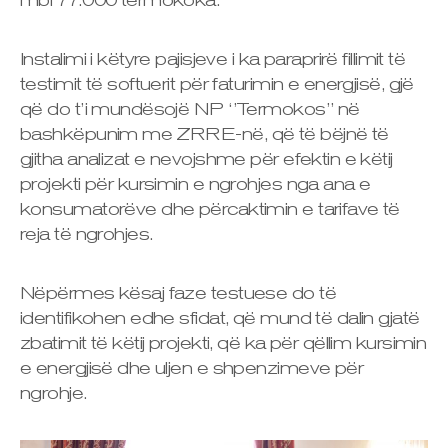
mbi 77.000 termokoka.
Instalimi i këtyre pajisjeve i ka paraprirë fillimit të
testimit të softuerit për faturimin e energjisë, gjë
që do t’i mundësojë NP ‘’Termokos’’ në
bashkëpunim me ZRRE-në, që të bëjnë të
gjitha analizat e nevojshme për efektin e këtij
projekti për kursimin e ngrohjes nga ana e
konsumatorëve dhe përcaktimin e tarifave të
reja të ngrohjes.
Nëpërmes kësaj faze testuese do të
identifikohen edhe sfidat, që mund të dalin gjatë
zbatimit të këtij projekti, që ka për qëllim kursimin
e energjisë dhe uljen e shpenzimeve për
ngrohje.