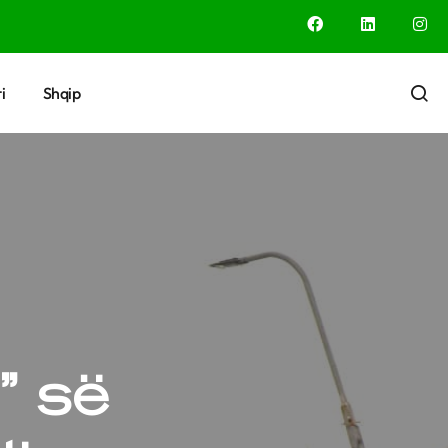
i
Shqip
” së