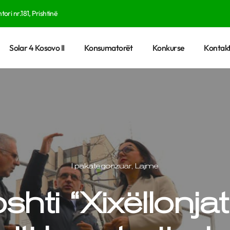
tori nr.181, Prishtinë
Solar 4 Kosovo II
Konsumatorët
Konkurse
Kontakt
I pakategorizuar
,
Lajme
shti “Xixëllonjat