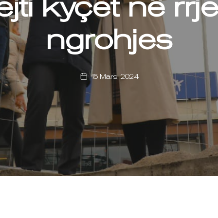
jti kyçet në rrje
ngrohjes
15 Mars, 2024