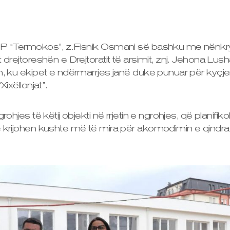
 NP “Termokos”, z.Fisnik Osmani së bashku me nën
 drejtoreshën e Drejtoratit të arsimit, znj. Jehona Lus
n, ku ekipet e ndërmarrjes janë duke punuar për kyçjen
Xixëllonjat”.
rohjes të këtij objekti në rrjetin e ngrohjes, që planifi
 krijohen kushte më të mira për akomodimin e qindra f