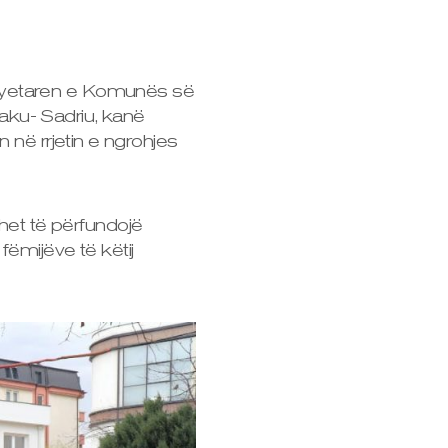
kryetaren e Komunës së
haku- Sadriu, kanë
 në rrjetin e ngrohjes
kohet të përfundojë
ëmijëve të këtij