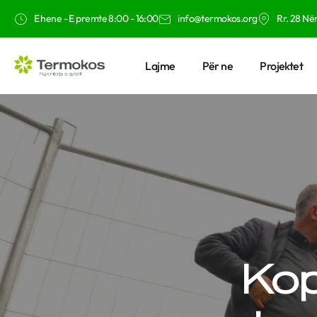
E hene - E premte 8:00 - 16:00
info@termokos.org
Rr. 28 Nën
Lajme
Për ne
Projektet
Kop