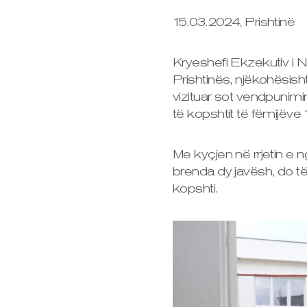
15.03.2024, Prishtinë
Kryeshefi Ekzekutiv i
Prishtinës, njëkohësisht
vizituar sot vendpunimi
të kopshtit të fëmijëve “
Me kyçjen në rrjetin e ng
brenda dy javësh, do të
kopshti.