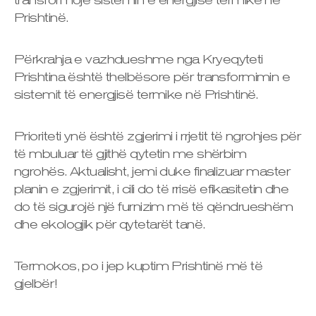
transformojë sistemin e energjisë termike në
Prishtinë.
Përkrahja e vazhdueshme nga Kryeqyteti
Prishtina është thelbësore për transformimin e
sistemit të energjisë termike në Prishtinë.
Prioriteti ynë është zgjerimi i rrjetit të ngrohjes për
të mbuluar të gjithë qytetin me shërbim
ngrohës. Aktualisht, jemi duke finalizuar master
planin e zgjerimit, i cili do të rrisë efikasitetin dhe
do të sigurojë një furnizim më të qëndrueshëm
dhe ekologjik për qytetarët tanë.
Termokos, po i jep kuptim Prishtinë më të
gjelbër!