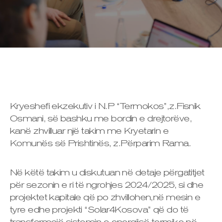
Kryeshefi ekzekutiv i N.P “Termokos”,z.Fisnik
Osmani, së bashku me bordin e drejtorëve,
kanë zhvilluar një takim me Kryetarin e
Komunës së Prishtinës, z.Përparim Rama.
Në këtë takim u diskutuan në detaje përgatitjet
për sezonin e ri të ngrohjes 2024/2025, si dhe
projektet kapitale që po zhvillohen,në mesin e
tyre edhe projekti “Solar4Kosova” që do të