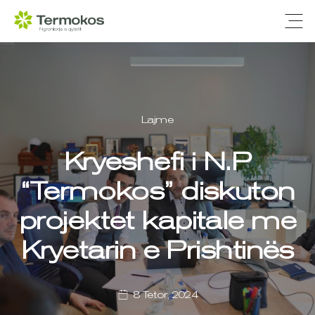
Ope
Lajme
Kryeshefi i N.P
“Termokos” diskuton
projektet kapitale me
Kryetarin e Prishtinës
8 Tetor, 2024