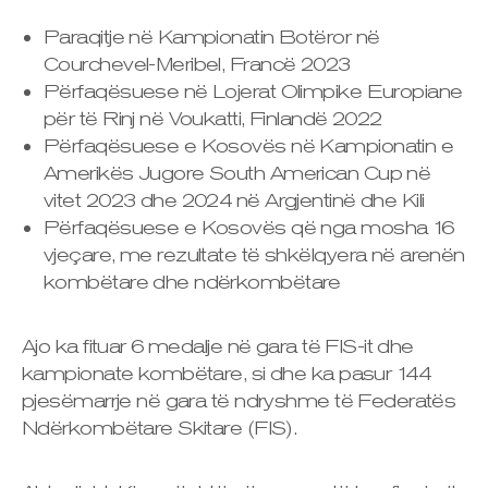
Paraqitje në Kampionatin Botëror në
Courchevel-Meribel, Francë 2023
Përfaqësuese në Lojerat Olimpike Europiane
për të Rinj në Voukatti, Finlandë 2022
Përfaqësuese e Kosovës në Kampionatin e
Amerikës Jugore South American Cup në
vitet 2023 dhe 2024 në Argjentinë dhe Kili
Përfaqësuese e Kosovës që nga mosha 16
vjeçare, me rezultate të shkëlqyera në arenën
kombëtare dhe ndërkombëtare
Ajo ka fituar 6 medalje në gara të FIS-it dhe
kampionate kombëtare, si dhe ka pasur 144
pjesëmarrje në gara të ndryshme të Federatës
Ndërkombëtare Skitare (FIS).