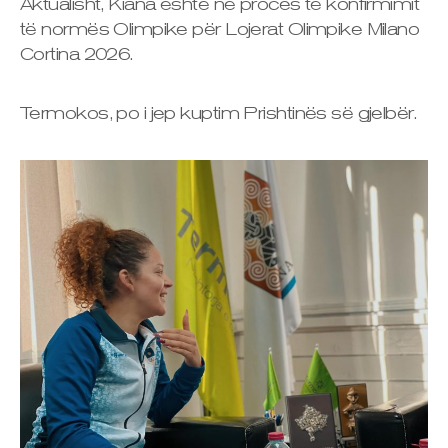
Aktualisht, Kiana është në proces të konfirmimit
të normës Olimpike për Lojerat Olimpike Milano
Cortina 2026.
Termokos, po i jep kuptim Prishtinës së gjelbër.