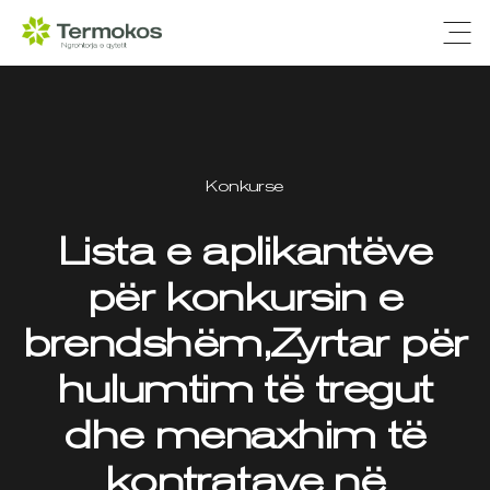
Ope
Konkurse
Lista e aplikantëve
për konkursin e
brendshëm,Zyrtar për
hulumtim të tregut
dhe menaxhim të
kontratave në