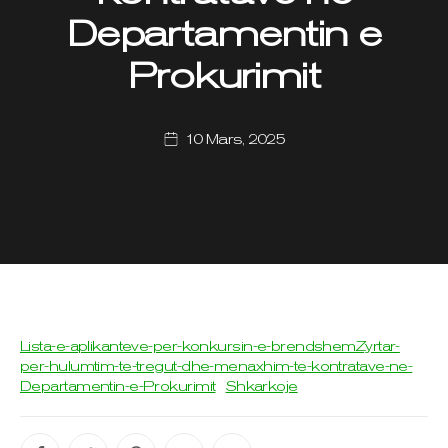
Departamentin e
Prokurimit
10 Mars, 2025
Lista-e-aplikanteve-per-konkursin-e-brendshemZyrtar-
per-hulumtim-te-tregut-dhe-menaxhim-te-kontratave-ne-
Departamentin-e-Prokurimit
Shkarkoje