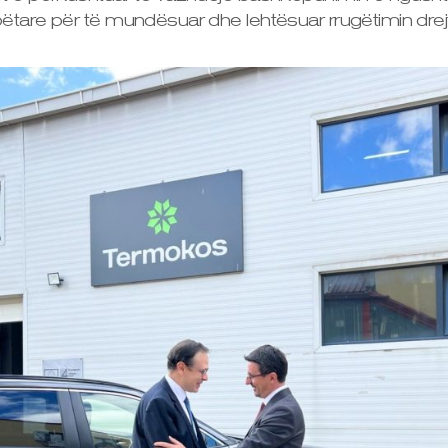
e për të mundësuar dhe lehtësuar rrugëtimin drejt tr