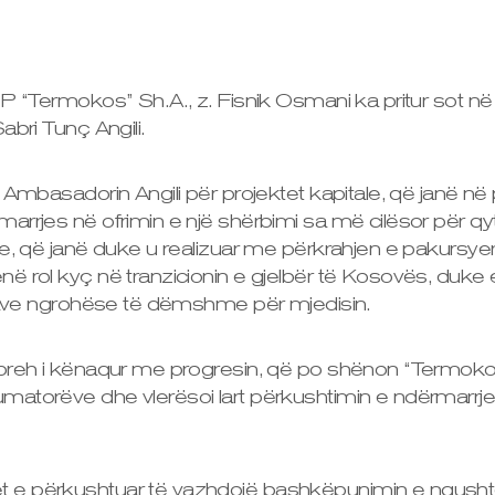
NP “Termokos” Sh.A., z. Fisnik Osmani ka pritur sot 
abri Tunç Angili.
 Ambasadorin Angili për projektet kapitale, që janë në 
rrjes në ofrimin e një shërbimi sa më cilësor për qyte
e, që janë duke u realizuar me përkrahjen e pakursye
 rol kyç në tranzicionin e gjelbër të Kosovës, duke 
ivave ngrohëse të dëmshme për mjedisin.
preh i kënaqur me progresin, që po shënon “Termoko
atorëve dhe vlerësoi lart përkushtimin e ndërmarrjes
e përkushtuar të vazhdojë bashkëpunimin e ngushtë