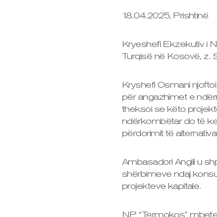
18.04.2025, Prishtinë
Kryeshefi Ekzekutiv i 
Turqisë në Kosovë, z. S
Kryshefi Osmani njoftoi
për angazhimet e ndërma
theksoi se këto projekt
ndërkombëtar do të kenë
përdorimit të alternat
Ambasadori Angili u sh
shërbimeve ndaj konsum
projekteve kapitale.
NP “Termokos” mbetet 