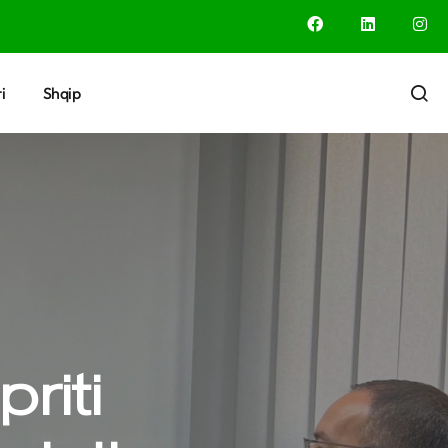
i
Shqip
riti