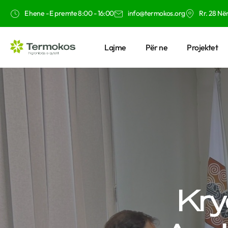
E hene - E premte 8:00 - 16:00
info@termokos.org
Rr. 28 Nën
Lajme
Për ne
Projektet
Kry