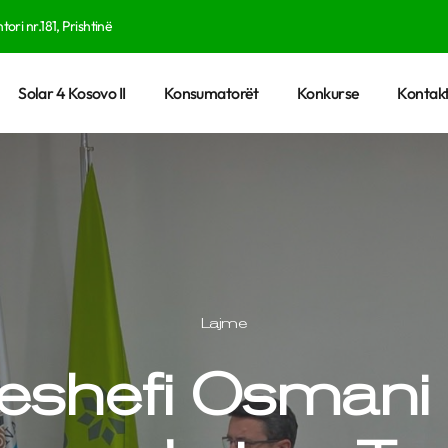
tori nr.181, Prishtinë
Solar 4 Kosovo II
Konsumatorët
Konkurse
Kontakt
Lajme
eshefi Osmani p