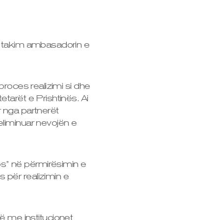
në takim ambasadorin e
proces realizimi si dhe
tarët e Prishtinës. Ai
r nga partnerët
eliminuar nevojën e
s” në përmirësimin e
 për realizimin e
 me institucionet