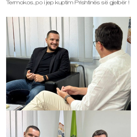
Termokos, po i jep kuptim Prishtinës së gjelbër !