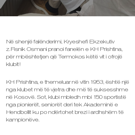
Në shenjë falënderimi, Kryeshefi Ekzekutiv
z.Fisnik Osmani pranoi fanelën e KH Prishtina,
për mbështetjen që Termokos këtë vit i ofrojë
klubit!
KH Prishtina, e themeluar në vitin 1953, është një
nga klubet më të vjetra dhe më të suksesshme
në Kosovë. Sot, klubi mbledh mbi 150 sportistë
nga pionierët, seniorët deri tek Akademinë e
Hendbollit ku po ndërtohet brezi i ardhshëm të
kampionëve.