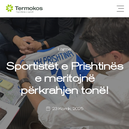
Ope
Lajme
Sportistët e Prishtinës
e meritojnë
përkrahjen tonë!
23 Korrik, 2025