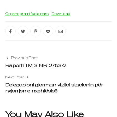
Organogrami faqja pare
Download
Previous Post
Raporti TM 3 NR 2753-2
Next Post
Delegacioni gjerman vizitoi stacionin për
nxjerrjen e nxehtësisë
You May Also Like