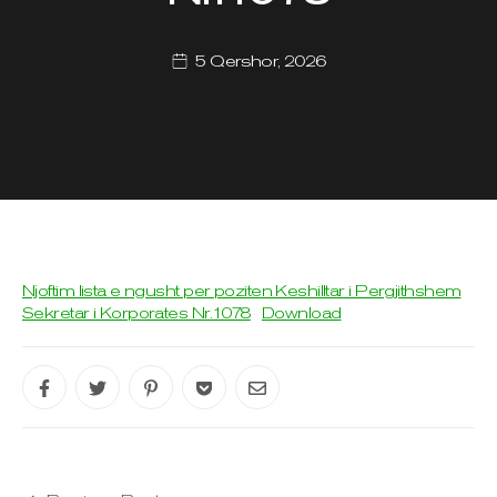
5 Qershor, 2026
Njoftim lista e ngusht per poziten Keshilltar i Pergjithshem
Sekretar i Korporates Nr.1078
Download