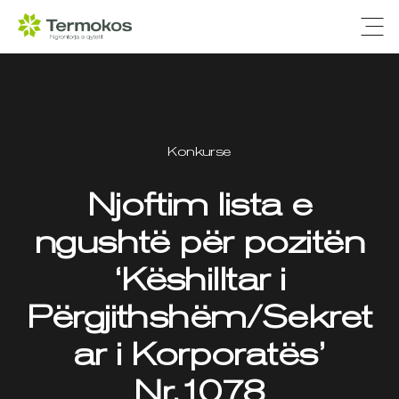
Ope
Konkurse
Njoftim lista e
ngushtë për pozitën
‘Këshilltar i
Përgjithshëm/Sekret
ar i Korporatës’
Nr.1078