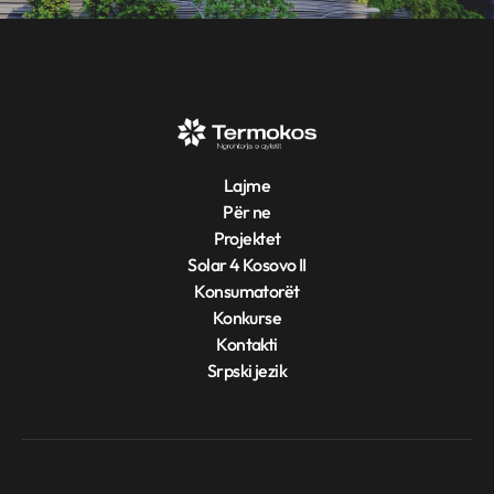
Lajme
Për ne
Projektet
Solar 4 Kosovo II
Konsumatorët
Konkurse
Kontakti
Srpski jezik