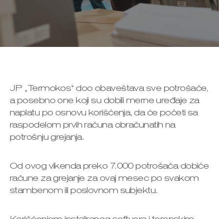
JP „Termokos“ doo obaveštava sve potrošače,
a posebno one koji su dobili merne uređaje za
naplatu po osnovu korišćenja, da će početi sa
raspodelom prvih računa obračunatih na
potrošnju grejanja.
Od ovog vikenda preko 7.000 potrošača dobiće
račune za grejanje za ovaj mesec po svakom
stambenom ili poslovnom subjektu.