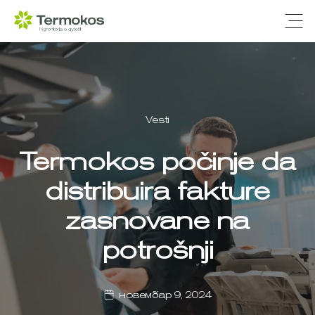
Ope
Vesti
Termokos počinje da
distribuira fakture
zasnovane na
potrošnji
новембар 9, 2024