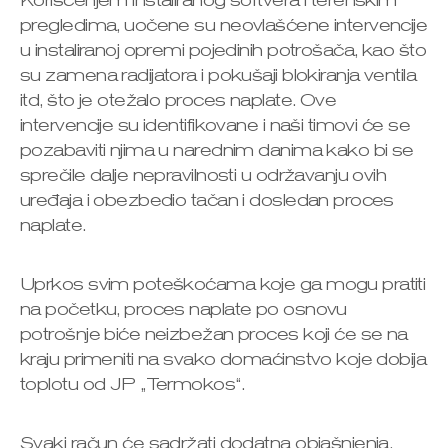
Korišćenjem instaliranog softvera i terenskim
pregledima, uočene su neovlašćene intervencije
u instaliranoj opremi pojedinih potrošača, kao što
su zamena radijatora i pokušaji blokiranja ventila
itd, što je otežalo proces naplate. Ove
intervencije su identifikovane i naši timovi će se
pozabaviti njima u narednim danima kako bi se
sprečile dalje nepravilnosti u održavanju ovih
uređaja i obezbedio tačan i dosledan proces
naplate.
Uprkos svim poteškoćama koje ga mogu pratiti
na početku, proces naplate po osnovu
potrošnje biće neizbežan proces koji će se na
kraju primeniti na svako domaćinstvo koje dobija
toplotu od JP „Termokos“.
Svaki račun će sadržati dodatna objašnjenja,