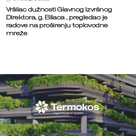
Vršilac dužnosti Glavnog Izvršnog
Direktora, g. Bllaca , pregledao je
radove na proširenju toplovodne
mreže