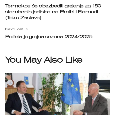
Termokos će obezbediti grejanje za 150
stambenih jedinica na Rrethi i Flamurit
(Toku Zastave)
Next Post
Počela je grejna sezona 2024/2025
You May Also Like