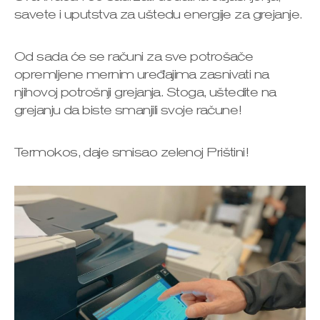
savete i uputstva za uštedu energije za grejanje.
Od sada će se računi za sve potrošače
opremljene mernim uređajima zasnivati na
njihovoj potrošnji grejanja. Stoga, uštedite na
grejanju da biste smanjili svoje račune!
Termokos, daje smisao zelenoj Prištini!