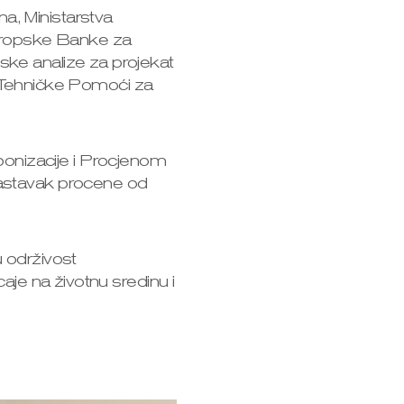
a, Ministarstva
Evropske Banke za
ske analize za projekat
kta Tehničke Pomoći za
onizacije i Procjenom
nastavak procene od
u održivost
aje na životnu sredinu i