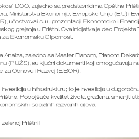
kos“ DOO, zajedno sa predstavnicima Opštine Prištin
sfera, Ministarstva Ekonomije, Evropske Unije (EU) i 
, učestvovali su u prezentaciji Ekonomske i Finansij
nskog grejanja u Prištini. Ova inicijativa je deo Proje
ativa za Ekonomsku Otpornost.
 Analiza, zajedno sa Master Planom, Planom Dekarb
dinu (PUŽS), su ključni dokumenti koji omogućavaju 
e za Obnovu i Razvoj (EBOR).
nvesticija u infrastrukturu; to je investicija u dugoročn
tine. Poboljšaće kvalitet života građana, smanjiti utic
onomskih i socijalnih razvojnih ciljeva.
elenoj Prištini!