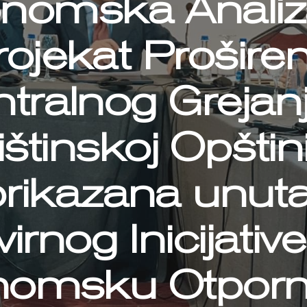
nomska Analiz
rojekat Proširen
tralnog Grejan
ištinskoj Opštini
prikazana unuta
irnog Inicijativ
omsku Otporn