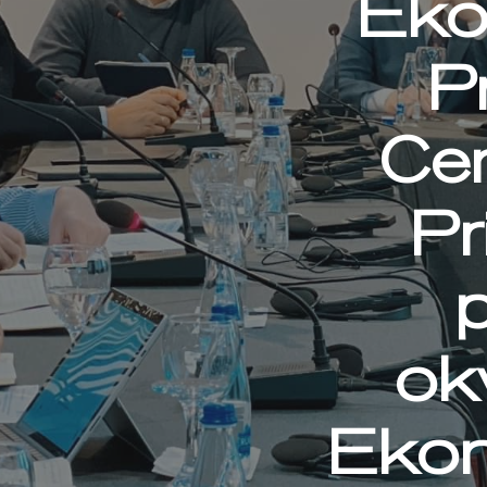
Eko
P
Cen
Pr
okv
Ekon