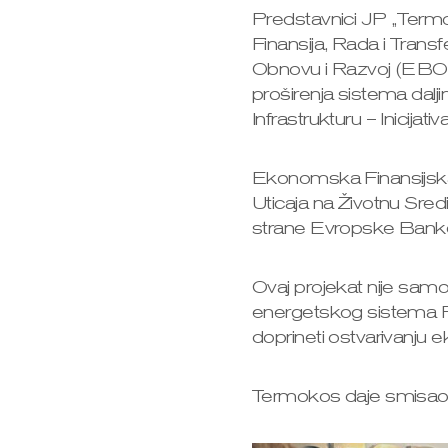
Predstavnici JP „Termo
Finansija, Rada i Tran
Obnovu i Razvoj (EBOR)
proširenja sistema dalji
Infrastrukturu – Inicij
Ekonomska Finansijska
Uticaja na Životnu Sre
strane Evropske Bank
Ovaj projekat nije samo i
energetskog sistema Priš
doprineti ostvarivanju ek
Termokos daje smisao z