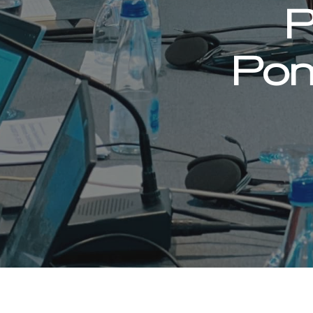
P
Pom