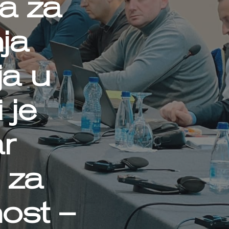
a za
ja
ja u
 je
r
e za
ost –