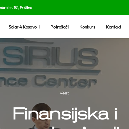
ra br. 181, Priština
Solar 4 Kosovo II
Potrošači
Konkurs
Kontakt
Vesti
Finansijska i