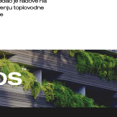
edao je radove na
renju toplovodne
e