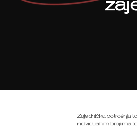
zaj
Zajednička potrošnja to
individualnim brojilima