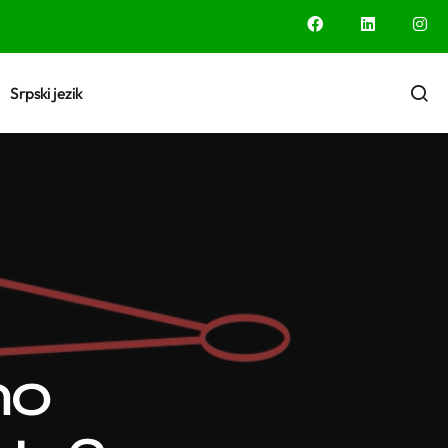
Srpski jezik
mo