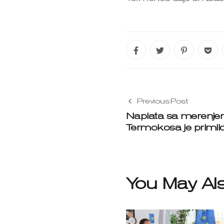
Previous Post
Naplata sa merenj
Termokosa je primil
You May Als