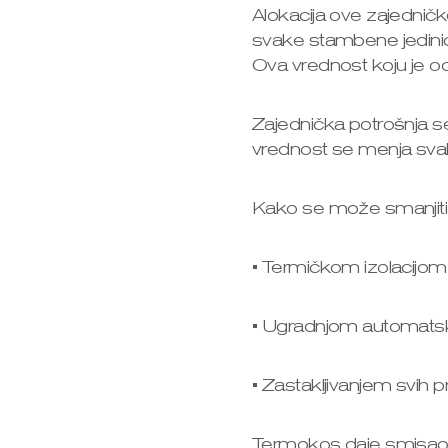
Alokacija ove zajednič
svake stambene jedinic
Ova vrednost koju je od
Zajednička potrošnja 
vrednost se menja svak
Kako se može smanjiti 
• Termičkom izolacijo
• Ugradnjom automatski
• Zastakljivanjem svih 
Termokos daje smisao z