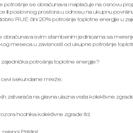
ke potrošnje se obračunava i naplaćuje na osnovu prop
e ili poslovnog prostora u odnosu na ukupnu površinu
obrio RUE čini 20% potrošnje toplotne energije u zaje
se obračunava svim stambenim jedinicama sa merenje
og meseca u zavisnosti od ukupne potrošnje toplotn
zajednička potrošnja toplotne energije?
m cevi sekundarne mreže;
h zatvarača na glavna ulazna vrata kolektivne zgrad
prozora hodnika kolektivne zgrade itd.
elenoj Prištini!