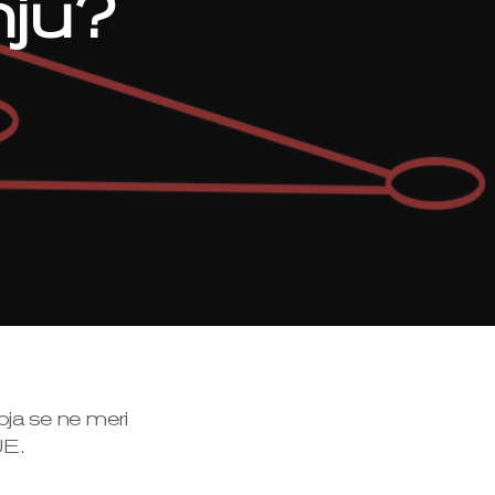
nju?
koja se ne meri
UE.