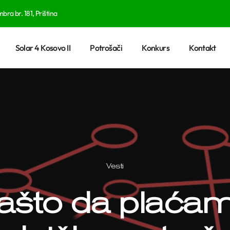
ra br. 181, Priština
Solar 4 Kosovo II
Potrošači
Konkurs
Kontakt
Vesti
ašto da plaća