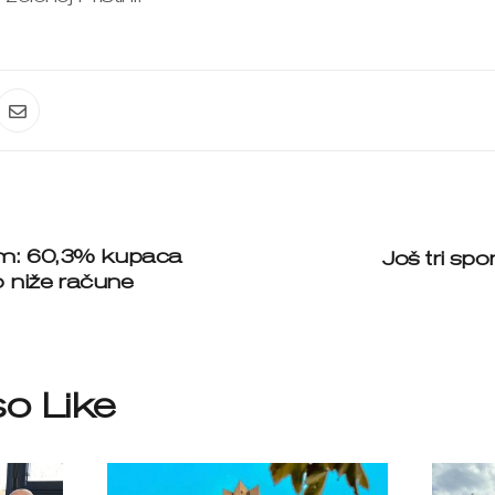
em: 60,3% kupaca
Još tri sp
o niže račune
o Like