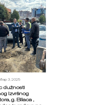
бар 3, 2025
ac dužnosti
og Izvršnog
ora, g. Bllaca ,