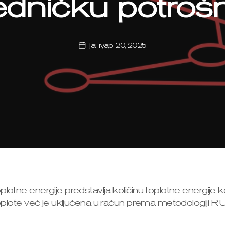
edničku potroš
јануар 20, 2025
plotne energije predstavlja količinu toplotne energije 
 toplote već je uključena u račun prema metodologiji R