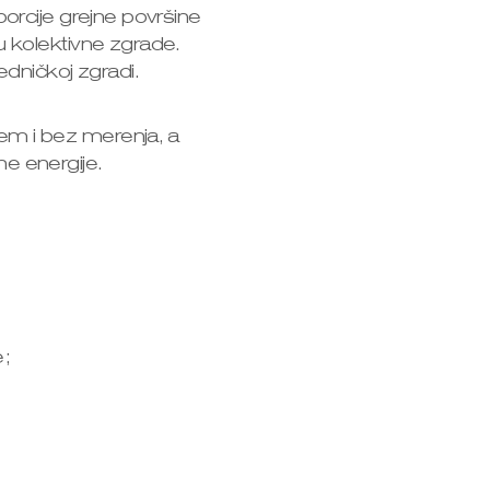
orcije grejne površine
 kolektivne zgrade.
dničkoj zgradi.
m i bez merenja, a
e energije.
e;