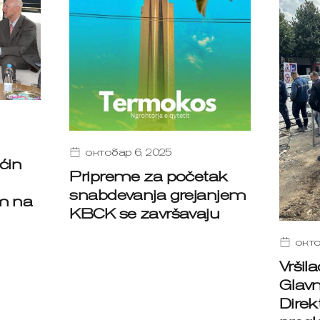
октобар 6, 2025
ćin
Pripreme za početak
snabdevanja grejanjem
m na
KBCK se završavaju
окто
Vršil
Glavn
Direkt