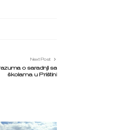
Next Post
orazuma o saradnji sa
školama u Prištini