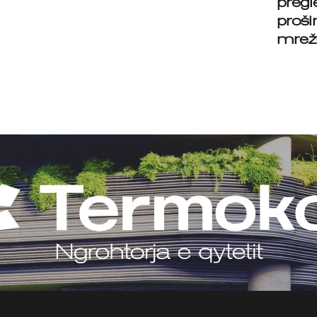
pregl
proši
mrež