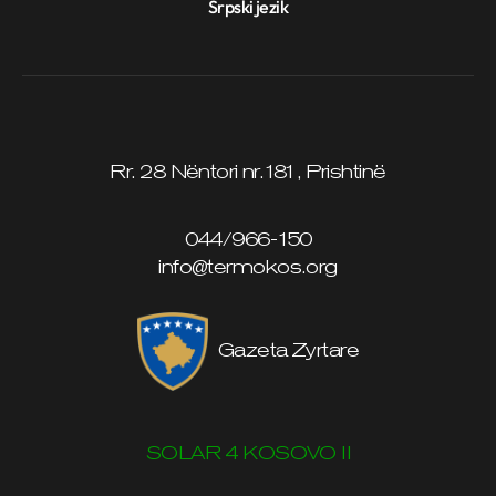
Srpski jezik
Rr. 28 Nëntori nr.181, Prishtinë
044/966-150
info@termokos.org
Gazeta Zyrtare
SOLAR 4 KOSOVO II