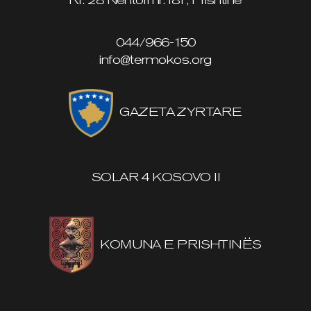
Rr. 28 Nëntori nr.181, Prishtinë
044/966-150
info@termokos.org
GAZETA ZYRTARE
SOLAR 4 KOSOVO II
KOMUNA E PRISHTINËS