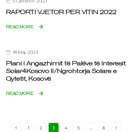
5 Qershor, 2023
RAPORTI VJETOR PER VITIN 2022
READ MORE
18 Maj, 2023
Plani i Angazhimit të Palëve të Interesit
Solar4Kosovo II/Ngrohtorja Solare e
Qytetit, Kosovë
READ MORE
1
2
3
4
5
…
8